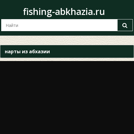
fishing-abkhazia.ru
нарты из абхазии