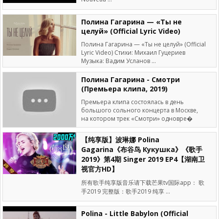
Полина Гагарина — «Ты не
целуй» (Official Lyric Video)
Полина Гагарина — «Ты не целуй» (Official
Lyric Video) Стихи: Михаил Гуцериев
Музыка: Вадим Усланов ...
Полина Гагарина - Смотри
(Премьера клипа, 2019)
Премьера клипа состоялась в день
большого сольного концерта в Москве,
на котором трек «Смотри» одновре�
【纯享版】波琳娜 Polina
Gagarina《布谷鸟 Кукушка》《歌手
2019》第4期 Singer 2019 EP4【湖南卫
视官方HD】
所有歌手纯享版音乐请下载芒果tv国际app： 歌
手2019 完整版：歌手2019 纯享 ...
Polina - Little Babylon (Official