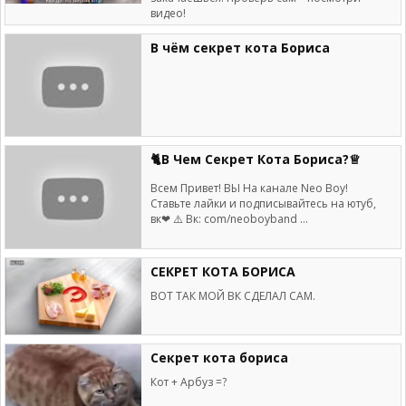
видео!
В чём секрет кота Бориса
🐈В Чем Секрет Кота Бориса?♕
Всем Привет! ВЫ На канале Neo Boy!
Ставьте лайки и подписывайтесь на ютуб,
вк❤ ⚠️ Вк: com/neoboyband ...
СЕКРЕТ КОТА БОРИСА
ВОТ ТАК МОЙ ВК СДЕЛАЛ САМ.
Секрет кота бориса
Кот + Арбуз =?