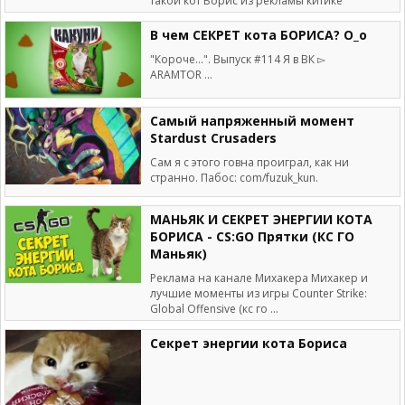
такой кот Борис из рекламы китике
В чем СЕКРЕТ кота БОРИСА? О_о
"Короче...". Выпуск #114 Я в ВК ▻
ARAMTOR ...
Самый напряженный момент
Stardust Crusaders
Сам я с этого говна проиграл, как ни
странно. Пабос: com/fuzuk_kun.
МАНЬЯК И СЕКРЕТ ЭНЕРГИИ КОТА
БОРИСА - CS:GO Прятки (КС ГО
Маньяк)
Реклама на канале Михакера Михакер и
лучшие моменты из игры Counter Strike:
Global Offensive (кс го ...
Секрет энергии кота Бориса