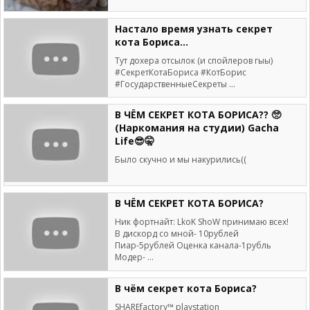
Настало время узнать секрет
кота Бориса...
Тут дохера отсылок (и спойлеров гыы)
#СекретКотаБориса #КотБорис
#ГосударственныеСекреты ...
В ЧЁМ СЕКРЕТ КОТА БОРИСА?? 🥺
(Наркомания на студии) Gacha
Life😎🤫
Было скучно и мы накурились((
В ЧЁМ СЕКРЕТ КОТА БОРИСА?
Ник фортнайт: LkoK ShoW принимаю всех!
В дискорд со мной- 10рублей
Пиар-5рублей Оценка канала-1рубль
Модер- ...
В чём секрет кота Бориса?
SHAREfactory™ playstation