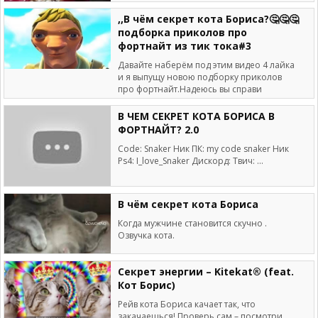
,,В чём секрет кота Бориса?🤔🤔🤔
подборка приколов про
фортнайт из тик тока#3
Давайте наберём под этим видео 4 лайка
и я выпущу новою подборку приколов
про фортнайт.Надеюсь вы справи
В ЧЕМ СЕКРЕТ КОТА БОРИСА В
ФОРТНАЙТ? 2.0
Code: Snaker Ник ПК: my code snaker Ник
Ps4: I_love_Snaker Дискорд: Твич: ...
В чём секрет кота Бориса
Когда мужчине становится скучно .
Озвучка кота.
Cекрет энергии – Kitekat® (feat.
Кот Борис)
Рейв кота Бориса качает так, что
закачаешься! Проверь сам – посмотри