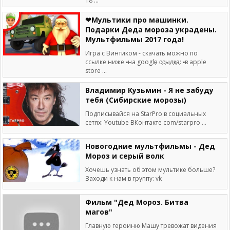
18 ...
❤Мультики про машинки.
Подарки Деда мороза украдены.
Мультфильмы 2017 года!
Игра с Винтиком - скачать можно по
ссылке ниже ▪️на google͎ с͎с͎ы͎л͎к͎а͎⁣⁣: ▪️в apple
store ...
Владимир Кузьмин - Я не забуду
тебя (Сибирские морозы)
Подписывайся на StarPro в социальных
сетях: Youtube ВКонтакте com/starpro ...
Новогодние мультфильмы - Дед
Мороз и серый волк
Хочешь узнать об этом мультике больше?
Заходи к нам в группу: vk
Фильм "Дед Мороз. Битва
магов"
Главную героиню Машу тревожат видения