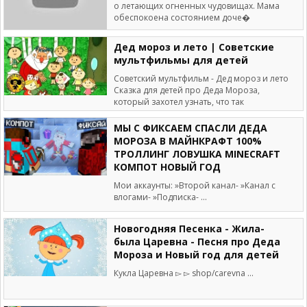
о летающих огненных чудовищах. Мама
обеспокоена состоянием доче�
Дед мороз и лето | Советские
мультфильмы для детей
Советский мультфильм - Дед мороз и лето
Сказка для детей про Деда Мороза,
который захотел узнать, что так
МЫ С ФИКСАЕМ СПАСЛИ ДЕДА
МОРОЗА В МАЙНКРАФТ 100%
ТРОЛЛИНГ ЛОВУШКА MINECRAFT
КОМПОТ НОВЫЙ ГОД
Мои аккаунты: »Второй канал- »Канал с
влогами- »Подписка- ...
Новогодняя Песенка - Жила-
была Царевна - Песня про Деда
Мороза и Новый год для детей
Кукла Царевна ▻ ▻ shop/carevna ...