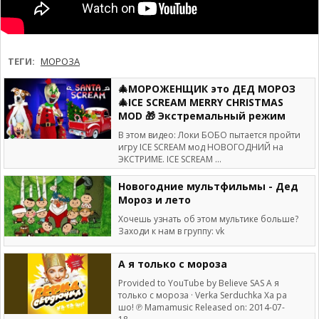
ТЕГИ:
МОРОЗА
🎄МОРОЖЕНЩИК это ДЕД МОРОЗ
🎄ICE SCREAM MERRY CHRISTMAS
MOD 🎁 Экстремальный режим
В этом видео: Локи БОБО пытается пройти
игру ICE SCREAM мод НОВОГОДНИЙ на
ЭКСТРИМЕ. ICE SCREAM ...
Новогодние мультфильмы - Дед
Мороз и лето
Хочешь узнать об этом мультике больше?
Заходи к нам в группу: vk
А я только с мороза
Provided to YouTube by Believe SAS А я
только с мороза · Verka Serduchka Ха ра
шо! ℗ Mamamusic Released on: 2014-07-