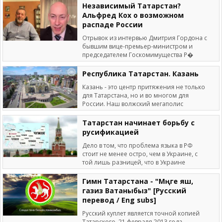
Независимый Татарстан?
Альфред Кох о возможном
распаде России
Отрывок из интервью Дмитрия Гордона с
бывшим вице-премьер-министром и
председателем Госкомимущества Р�
Республика Татарстан. Казань
Казань - это центр притяжения не только
для Татарстана, но и во многом для
России. Наш волжский мегаполис
Татарстан начинает борьбу с
русификацией
Дело в том, что проблема языка в РФ
стоит не менее остро, чем в Украине, с
той лишь разницей, что в Украине
Гимн Татарстана - "Мәңге яшә,
газиз Ватаныбыз" [Русский
перевод / Eng subs]
Русский куплет является точной копией
Татарского. 21 февраля 2013 года