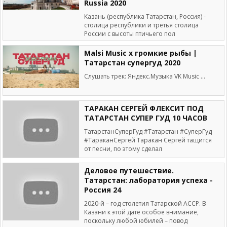
Russia 2020
Казань (республика Татарстан, Россия) -
столица республики и третья столица
России с высоты птичьего пол
Malsi Music x громкие рыбы |
Татарстан супергуд 2020
Слушать трек: Яндекс.Музыка VK Music ...
ТАРАКАН СЕРГЕЙ ФЛЕКСИТ ПОД
ТАТАРСТАН СУПЕР ГУД 10 ЧАСОВ
ТатарстанСуперГуд #Татарстан #СуперГуд
#ТараканСергей Таракан Сергей тащится
от песни, по этому сделал
Деловое путешествие.
Татарстан: лаборатория успеха -
Россия 24
2020-й – год столетия Татарской АССР. В
Казани к этой дате особое внимание,
поскольку любой юбилей – повод